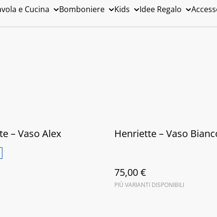
avola e Cucina
Bomboniere
Kids
Idee Regalo
Access
te – Vaso Alex
Henriette – Vaso Bianc
75,00 €
PIÙ VARIANTI DISPONIBILI