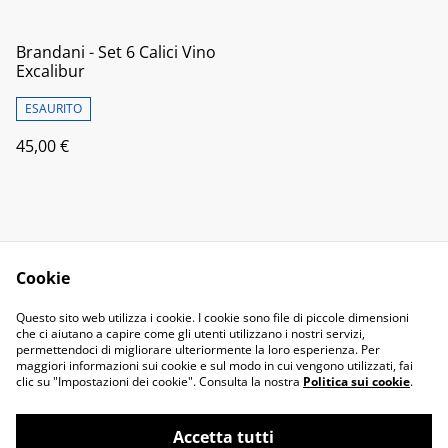
Brandani - Set 6 Calici Vino
Excalibur
ESAURITO
45,00 €
Cookie
Contact Us
Legal Terms
Questo sito web utilizza i cookie. I cookie sono file di piccole dimensioni
Privacy Policy
Cookie Policy
che ci aiutano a capire come gli utenti utilizzano i nostri servizi,
permettendoci di migliorare ulteriormente la loro esperienza. Per
maggiori informazioni sui cookie e sul modo in cui vengono utilizzati, fai
clic su "Impostazioni dei cookie". Consulta la nostra
Politica sui cookie
.
Accetta tutti