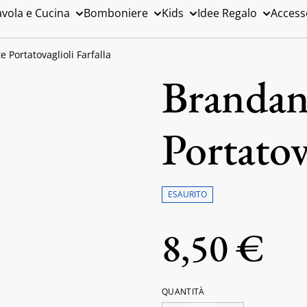
avola e Cucina
Bomboniere
Kids
Idee Regalo
Access
e Portatovaglioli Farfalla
Brandani
Portatov
ESAURITO
8,50 €
QUANTITÀ