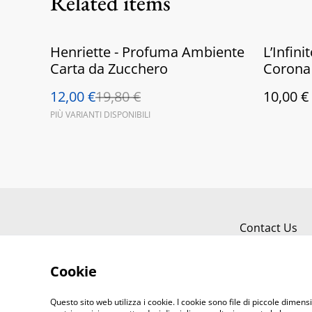
Related items
%
Henriette - Profuma Ambiente
L’Infin
Carta da Zucchero
Corona
12,00 €
19,80 €
10,00 €
PIÙ VARIANTI DISPONIBILI
Contact Us
Cookie
Questo sito web utilizza i cookie. I cookie sono file di piccole dimensi