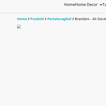
Home
Home Decor
T
Home
/
Prodotti
/
Portatovaglioli
/
Brandani - Ali Dorat