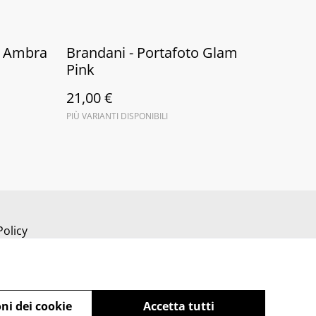
o Ambra
Brandani - Portafoto Glam
Pink
21,00 €
PIÙ VARIANTI DISPONIBILI
Policy
ni dei cookie
Accetta tutti