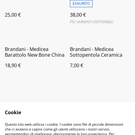
ESAURITO
25,00 €
38,00 €
PIÙ VARIANTI DISPONIBILI
Brandani - Medicea
Brandani - Medicea
Barattolo New Bone China
Sottopentola Ceramica
18,90 €
7,00 €
Cookie
Contact Us
Legal Terms
Questo sito web utilizza i cookie. I cookie sono file di piccole dimensioni
Privacy Policy
Cookie Policy
che ci aiutano a capire come gli utenti utilizzano i nostri servizi,
permettendoci di migliorare ulteriormente la loro esperienza. Per