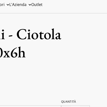
ori
L'Azienda
Outlet
 - Ciotola
0x6h
QUANTITÀ