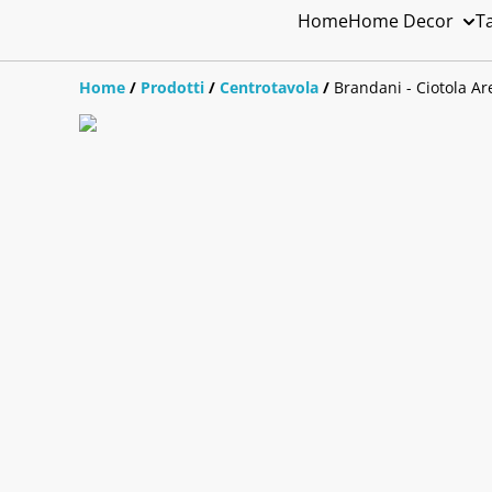
Home
Home Decor
T
Home
/
Prodotti
/
Centrotavola
/
Brandani - Ciotola A