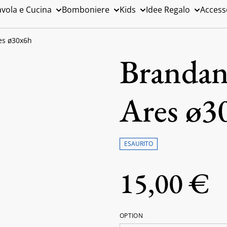
avola e Cucina
Bomboniere
Kids
Idee Regalo
Access
res ø30x6h
Brandani
Ares ø3
ESAURITO
15,00 €
OPTION