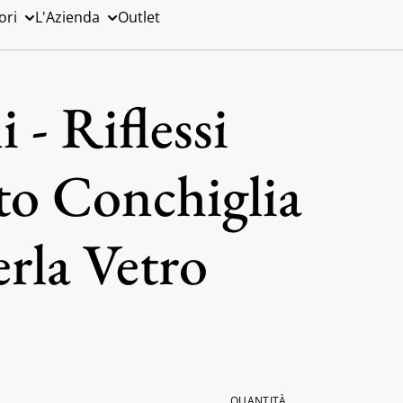
ori
L'Azienda
Outlet
 - Riflessi
to Conchiglia
rla Vetro
QUANTITÀ