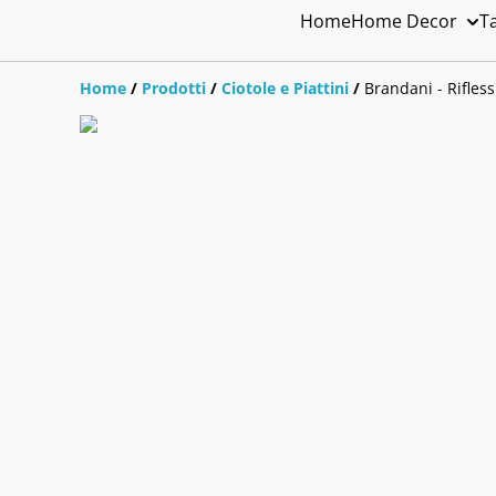
Home
Home Decor
T
Home
/
Prodotti
/
Ciotole e Piattini
/
Brandani - Rifles