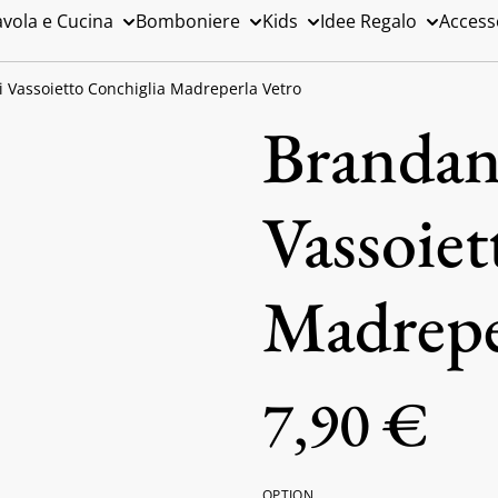
avola e Cucina
Bomboniere
Kids
Idee Regalo
Access
si Vassoietto Conchiglia Madreperla Vetro
Brandani
Vassoiet
Madrepe
7,90 €
OPTION