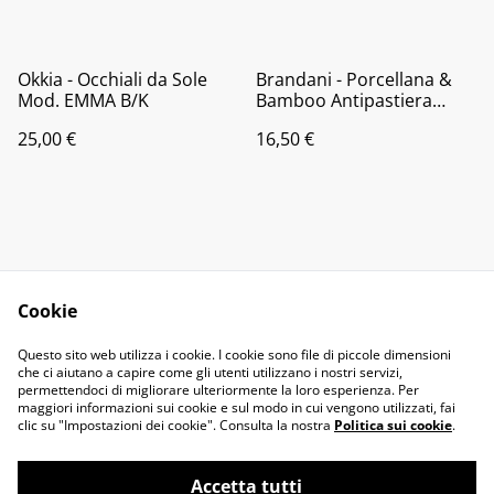
Okkia - Occhiali da Sole
Brandani - Porcellana &
Mod. EMMA B/K
Bamboo Antipastiera
Cuor di Butterfly
25,00 €
16,50 €
Cookie
Contact Us
Legal Terms
Questo sito web utilizza i cookie. I cookie sono file di piccole dimensioni
Privacy Policy
Cookie Policy
che ci aiutano a capire come gli utenti utilizzano i nostri servizi,
permettendoci di migliorare ulteriormente la loro esperienza. Per
maggiori informazioni sui cookie e sul modo in cui vengono utilizzati, fai
clic su "Impostazioni dei cookie". Consulta la nostra
Politica sui cookie
.
Accetta tutti