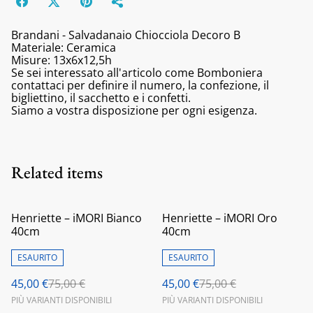
Brandani - Salvadanaio Chiocciola Decoro B
Materiale: Ceramica
Misure: 13x6x12,5h
Se sei interessato all'articolo come Bomboniera
contattaci per definire il numero, la confezione, il
bigliettino, il sacchetto e i confetti.
Siamo a vostra disposizione per ogni esigenza.
Related items
%
%
Henriette – iMORI Bianco
Henriette – iMORI Oro
40cm
40cm
ESAURITO
ESAURITO
45,00 €
75,00 €
45,00 €
75,00 €
PIÙ VARIANTI DISPONIBILI
PIÙ VARIANTI DISPONIBILI