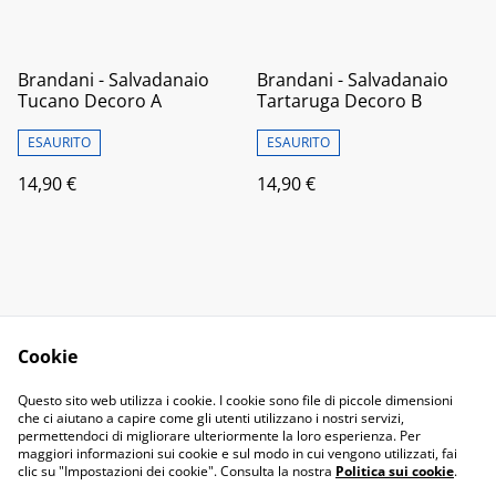
Brandani - Salvadanaio
Brandani - Salvadanaio
Tucano Decoro A
Tartaruga Decoro B
ESAURITO
ESAURITO
14,90 €
14,90 €
Cookie
Contact Us
Legal Terms
Questo sito web utilizza i cookie. I cookie sono file di piccole dimensioni
Privacy Policy
Cookie Policy
che ci aiutano a capire come gli utenti utilizzano i nostri servizi,
permettendoci di migliorare ulteriormente la loro esperienza. Per
maggiori informazioni sui cookie e sul modo in cui vengono utilizzati, fai
clic su "Impostazioni dei cookie". Consulta la nostra
Politica sui cookie
.