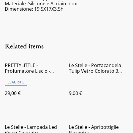
Materiale: Silicone e Acciaio Inox
Dimensione: 19,5X17X3,5h
Related items
PRETTYLITTLE -
Le Stelle - Portacandela
Profumatore Liscio -
Tulip Vetro Colorato 3
"Amor e Sorte" - Ottanio
colori assortiti
150ML
ESAURITO
29,00 €
9,00 €
Le Stelle - Lampada Led
Le Stelle - Apribottiglie
Vetro Colorato
Florentia