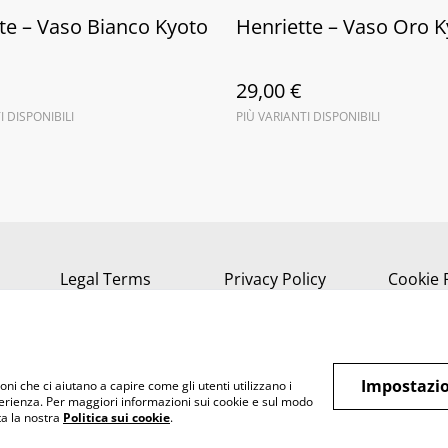
te – Vaso Bianco Kyoto
Henriette – Vaso Oro 
29,00 €
I DISPONIBILI
PIÙ VARIANTI DISPONIBILI
Legal Terms
Privacy Policy
Cookie 
Impostazio
oni che ci aiutano a capire come gli utenti utilizzano i
perienza. Per maggiori informazioni sui cookie e sul modo
lta la nostra
Politica sui cookie
.