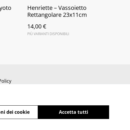
Kyoto
Henriette – Vassoietto
Rettangolare 23x11cm
14,00 €
PIÙ VARIANTI DISPONIBILI
Policy
ni dei cookie
Accetta tutti
powered by