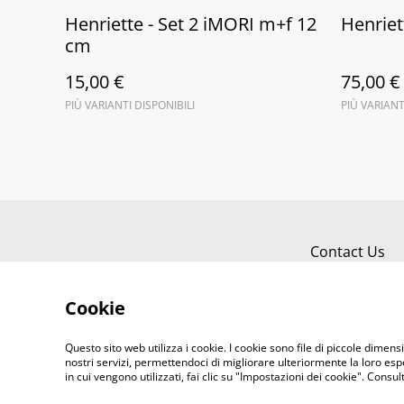
Henriette - Set 2 iMORI m+f 12
Henriet
cm
15,00 €
75,00 €
PIÙ VARIANTI DISPONIBILI
PIÙ VARIANT
Contact Us
Cookie
Questo sito web utilizza i cookie. I cookie sono file di piccole dimensi
nostri servizi, permettendoci di migliorare ulteriormente la loro es
in cui vengono utilizzati, fai clic su "Impostazioni dei cookie". Consu
©
2026
il fiocco