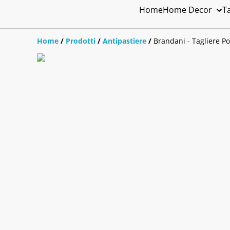
Home
Home Decor
T
Home
/
Prodotti
/
Antipastiere
/
Brandani - Tagliere P