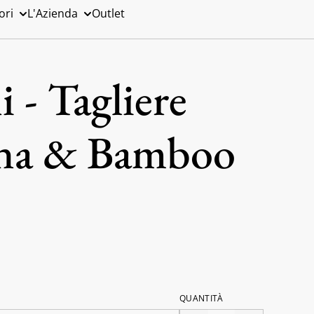
ori
L'Azienda
Outlet
 - Tagliere
ana & Bamboo
QUANTITÀ