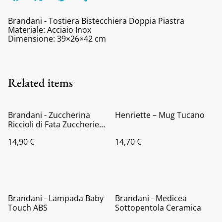
Brandani - Tostiera Bistecchiera Doppia Piastra
Materiale: Acciaio Inox
Dimensione: 39×26×42 cm
Related items
Brandani - Zuccherina
Henriette – Mug Tucano
Riccioli di Fata Zuccheriera
con Lattiera
14,90 €
14,70 €
Brandani - Lampada Baby
Brandani - Medicea
Touch ABS
Sottopentola Ceramica