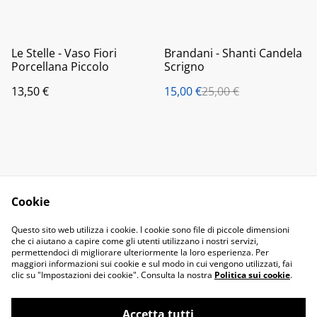
%
Le Stelle - Vaso Fiori
Brandani - Shanti Candela
Porcellana Piccolo
Scrigno
13,50 €
15,00 €
25,00 €
Cookie
Contact Us
Legal Terms
Questo sito web utilizza i cookie. I cookie sono file di piccole dimensioni
Privacy Policy
Cookie Policy
che ci aiutano a capire come gli utenti utilizzano i nostri servizi,
permettendoci di migliorare ulteriormente la loro esperienza. Per
maggiori informazioni sui cookie e sul modo in cui vengono utilizzati, fai
clic su "Impostazioni dei cookie". Consulta la nostra
Politica sui cookie
.
Accetta tutti