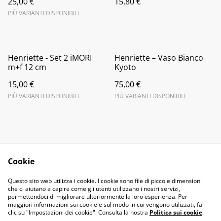
25,00 €
15,80 €
PIÙ VARIANTI DISPONIBILI
Henriette - Set 2 iMORI
Henriette – Vaso Bianco
m+f 12 cm
Kyoto
15,00 €
75,00 €
PIÙ VARIANTI DISPONIBILI
PIÙ VARIANTI DISPONIBILI
Cookie
Contact Us
Legal Terms
Questo sito web utilizza i cookie. I cookie sono file di piccole dimensioni
Privacy Policy
Cookie Policy
che ci aiutano a capire come gli utenti utilizzano i nostri servizi,
permettendoci di migliorare ulteriormente la loro esperienza. Per
maggiori informazioni sui cookie e sul modo in cui vengono utilizzati, fai
clic su "Impostazioni dei cookie". Consulta la nostra
Politica sui cookie
.