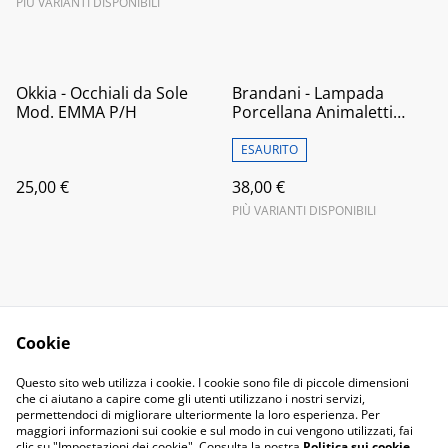
PIÙ VARIANTI DISPONIBILI
Okkia - Occhiali da Sole
Brandani - Lampada
Mod. EMMA P/H
Porcellana Animaletti
Baby
ESAURITO
25,00 €
38,00 €
PIÙ VARIANTI DISPONIBILI
Cookie
Contact Us
Legal Terms
Questo sito web utilizza i cookie. I cookie sono file di piccole dimensioni
Privacy Policy
Cookie Policy
che ci aiutano a capire come gli utenti utilizzano i nostri servizi,
permettendoci di migliorare ulteriormente la loro esperienza. Per
maggiori informazioni sui cookie e sul modo in cui vengono utilizzati, fai
clic su "Impostazioni dei cookie". Consulta la nostra
Politica sui cookie
.