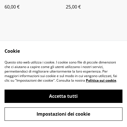
60,00 €
25,00 €
Cookie
Contact Us
Legal Terms
Questo sito web utilizza i cookie. I cookie sono file di piccole dimensioni
Privacy Policy
Cookie Policy
che ci aiutano a capire come gli utenti utilizzano i nostri servizi,
permettendoci di migliorare ulteriormente la loro esperienza. Per
maggiori informazioni sui cookie e sul modo in cui vengono utilizzati, fai
clic su "Impostazioni dei cookie". Consulta la nostra
Politica sui cookie
.
Accetta tutti
©
2026
il fiocco
Impostazioni dei cookie
powered by