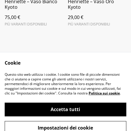
Henriette – Vaso Bianco
Henriette – Vaso Oro
Kyoto
Kyoto
75,00 €
29,00 €
PIÙ VARIANTI DISPONIBILI
PIÙ VARIANTI DISPONIBILI
Cookie
Contact Us
Legal Terms
Questo sito web utilizza i cookie. I cookie sono file di piccole dimensioni
Privacy Policy
Cookie Policy
che ci aiutano a capire come gli utenti utilizzano i nostri servizi,
permettendoci di migliorare ulteriormente la loro esperienza. Per
maggiori informazioni sui cookie e sul modo in cui vengono utilizzati, fai
clic su "Impostazioni dei cookie". Consulta la nostra
Politica sui cookie
.
Accetta tutti
©
2026
il fiocco
Impostazioni dei cookie