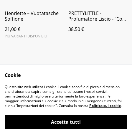
Henriette – Vuotatasche
PRETTYLITTLE -
Soffione
Profumatore Liscio - "Cool
People Live Here" - Ciliegia
21,00 €
38,50 €
300ML
PIÙ VARIANTI DISPONIBILI
Cookie
Contact Us
Legal Terms
Questo sito web utilizza i cookie. I cookie sono file di piccole dimensioni
Privacy Policy
Cookie Policy
che ci aiutano a capire come gli utenti utilizzano i nostri servizi,
permettendoci di migliorare ulteriormente la loro esperienza. Per
maggiori informazioni sui cookie e sul modo in cui vengono utilizzati, fai
clic su "Impostazioni dei cookie". Consulta la nostra
Politica sui cookie
.
Accetta tutti
©
2026
il fiocco