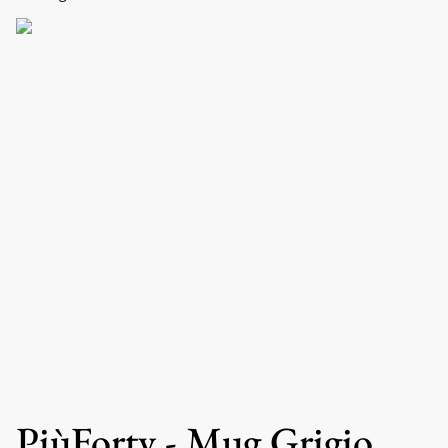
PiùForty - Mug Grigio