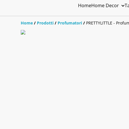
Home
Home Decor
T
Home
/
Prodotti
/
Profumatori
/
PRETTYLITTLE - Profuma