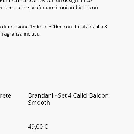
RETTYLITTLE Scent® con un design unico
per decorare e profumare i tuoi ambienti con
 dimensione 150ml e 300ml con durata da 4 a 8
 fragranza inclusi.
arete
Brandani - Set 4 Calici Baloon
Smooth
49,00 €