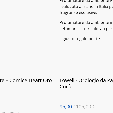
Profumatore da ambiente P
realizzato a mano in Italia 
fragranze esclusive.
Profumatore da ambiente in
settimane, stick colorati per
Il giusto regalo per te.
%
te – Cornice Heart Oro
Lowell - Orologio da P
Cucù
95,00 €
105,00 €