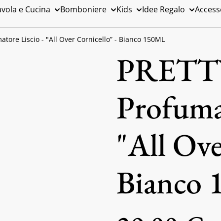
avola e Cucina
Bomboniere
Kids
Idee Regalo
Access
tore Liscio - "All Over Cornicello” - Bianco 150ML
PRETT
Profumat
"All Ove
Bianco