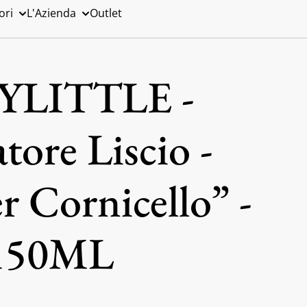
ori
L'Azienda
Outlet
YLITTLE -
ore Liscio -
r Cornicello” -
 150ML