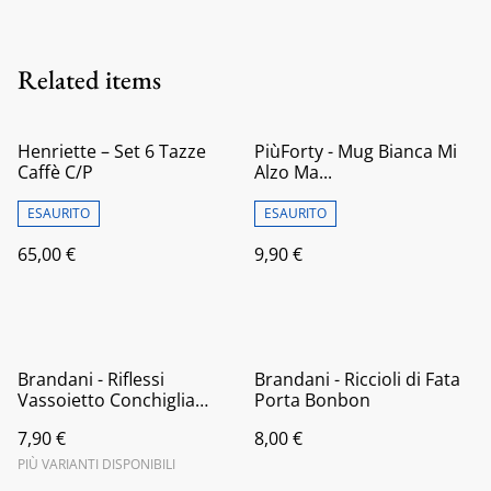
Related items
Henriette – Set 6 Tazze
PiùForty - Mug Bianca Mi
Caffè C/P
Alzo Ma...
ESAURITO
ESAURITO
65,00 €
9,90 €
Brandani - Riflessi
Brandani - Riccioli di Fata
Vassoietto Conchiglia
Porta Bonbon
Turchese Vetro
7,90 €
8,00 €
PIÙ VARIANTI DISPONIBILI